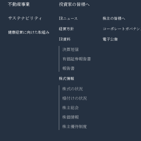
不動産事業
投資家の皆様へ
サステナビリティ
IRニュース
株主の皆様へ
経営方針
コーポレートガバナン
健康経営に向けた取組み
IR資料
電子公告
決算短信
有価証券報告書
報告書
株式情報
株式の状況
格付けの状況
株主総会
株価情報
株主優待制度