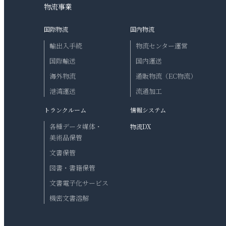
物流事業
国際物流
国内物流
輸出入手続
物流センター運営
国際輸送
国内運送
海外物流
通販物流（EC物流）
港湾運送
流通加工
トランクルーム
情報システム
各種データ媒体・
物流DX
美術品保管
文書保管
図書・書籍保管
文書電子化サービス
機密文書溶解